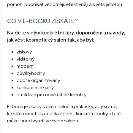
pomohl podnikat vědoměji, efektivněji a s větší jistotou.
CO V E-BOOKU ZÍSKÁTE?
Najdete v něm konkrétní tipy, doporučení a návody,
jak vést kosmetický salon tak, aby byl:
ziskový
viditelný
moderní
důvěryhodný
dobře organizovaný
konkurenčně silný
atraktivní pro nové i stálé klientky
E-book je psaný srozumitelně a prakticky, aby si z něj
každá kosmetička mohla odnést konkrétní kroky, které
může ihned využít ve svém salonu.