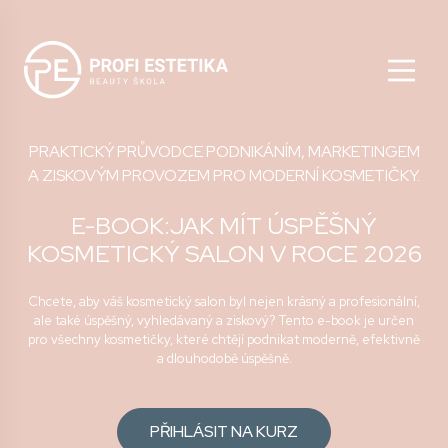
PRAKTICKÝ PRŮVODCE PODNIKÁNÍM, MARKETINGEM
A ZISKOVÝM PROVOZEM PRO MODERNÍ KOSMETIČKY.
E-BOOK:JAK MÍT ÚSPĚŠNÝ
KOSMETICKÝ SALON V ROCE 2026
Chcete, aby váš kosmetický salon byl nejen krásný a profesionální,
ale také úspěšný, vyhledávaný a ziskový? Tento e-book je určen
pro všechny kosmetičky, které chtějí podnikat moderně, efektivně
a dlouhodobě úspěšně.
PŘIHLÁSIT NA KURZ