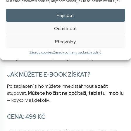
Můžeme pracovat s cookies, abychom věděli, jak to na našem webu žije?
pracovat s náročnější klientkou
nastavovat hranice
Příjmout
budovat dlouhodobý vztah a loajalitu
Odmítnout
MARKETING A SOCIÁLNÍ SÍTĚ V ROCE
2026
Předvolby
Sociální sítě dnes nejsou jen o hezkých fotkách. Klientky
Zásady cookies
Zásady ochrany osobních údajů
chtějí vidět odbornost, důvěryhodnost, výsled
JAK MŮŽETE E-BOOK ZÍSKAT?
Po zaplacení si ho můžete ihned stáhnout a začít
studovat.
Můžete ho číst na počítači, tabletu i mobilu
— kdykoliv a kdekoliv.
CENA: 499 KČ