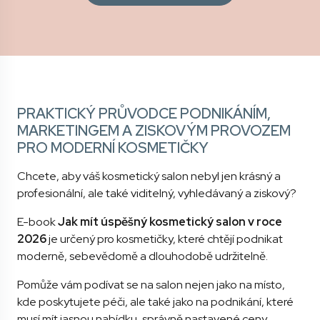
PRAKTICKÝ PRŮVODCE PODNIKÁNÍM,
MARKETINGEM A ZISKOVÝM PROVOZEM
PRO MODERNÍ KOSMETIČKY
Chcete, aby váš kosmetický salon nebyl jen krásný a
profesionální, ale také viditelný, vyhledávaný a ziskový?
E-book
Jak mít úspěšný kosmetický salon v roce
2026
je určený pro kosmetičky, které chtějí podnikat
moderně, sebevědomě a dlouhodobě udržitelně.
Pomůže vám podívat se na salon nejen jako na místo,
kde poskytujete péči, ale také jako na podnikání, které
musí mít jasnou nabídku, správně nastavené ceny,