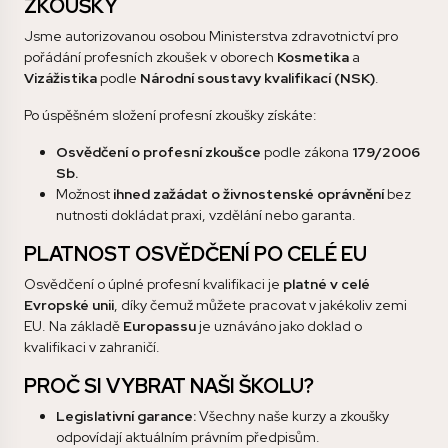
ZKOUŠKY
Jsme autorizovanou osobou Ministerstva zdravotnictví pro
pořádání profesních zkoušek v oborech
Kosmetika
a
Vizážistika
podle
Národní soustavy kvalifikací (NSK)
.
Po úspěšném složení profesní zkoušky získáte:
Osvědčení o profesní zkoušce
podle zákona
179/2006
Sb.
Možnost
ihned zažádat o živnostenské oprávnění
bez
nutnosti dokládat praxi, vzdělání nebo garanta.
PLATNOST OSVĚDČENÍ PO CELÉ EU
Osvědčení o úplné profesní kvalifikaci je
platné v celé
Evropské unii
, díky čemuž můžete pracovat v jakékoliv zemi
EU. Na základě
Europassu
je uznáváno jako doklad o
kvalifikaci v zahraničí.
PROČ SI VYBRAT NAŠI ŠKOLU?
Legislativní garance:
Všechny naše kurzy a zkoušky
odpovídají aktuálním právním předpisům.