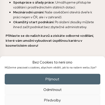
Spolupráce s úřady práce:
Umožňujeme přístup ke
vzdělání i prostřednictvím státních dotací.
Mezinárodní uznání:
Naše osvědčení otevírá dveře k
práci nejen v ČR, ale i v zahraničí.
Okamžitý start podnikání:
Po složení zkoušky můžete
ihned začít podnikat bez zbytečné administrativy.
Přihlaste se do našich kurzů a získáte odborné vzdělání,
které vám umožní vybudovat úspěšnou kariéru v
kosmetickém oboru!
Bez Cookies to není ono
Můžeme pracovat s cookies, abychom věděli, jak to na našem webu žije?
Příjmout
Odmítnout
NÁŠ TÝM
Předvolby