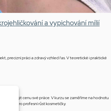
krojehličkování a vypichování mílií
, precizní práci a zdravý vzhled řas. V teoretické i praktické
ionálně obhájit cenu své práce. V kurzu se zaměříme na hodnotu
í kroky pro profesní růst kosmetičky.