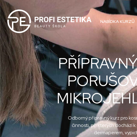
NABÍDKA KURZŮ
PŘÍPRAVNÝ
PORUŠOVÁ
MIKROJEHL
Odborný přípravný kurz pro kosm
činnosti, při kterých dochází 
dermaperem, vypichov