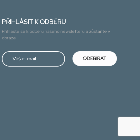
PŘIHLÁSIT K ODBĚRU
Přihlaste se k odběru našeho newsletteru a zůstaňte v
obraze