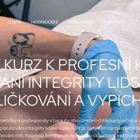
O NÁS
HODNOCENÍ
AKREDITACE
KONTAKT
 KURZ K PROFESNÍ K
NÍ INTEGRITY LIDS
IČKOVÁNÍ A VYPICHO
etičky a profesionály v beauty oboru, kteří chtějí bezpečně a v
k porušování integrity lidské kůže. Kurz je zaměřen na mikrojehlič
ání mílií, hygienu, kontraindikace, práci s klientem a přípravu