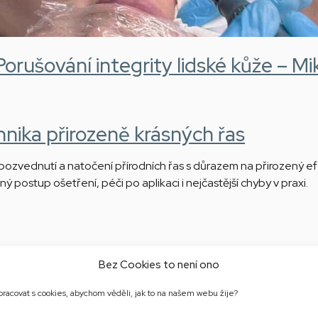
 Porušování integrity lidské kůže – Mi
hnika přirozeně krásných řas
ozvednutí a natočení přírodních řas s důrazem na přirozený efekt
 postup ošetření, péči po aplikaci i nejčastější chyby v praxi.
Bez Cookies to není ono
tu v salonní praxi, lépe komunikovat s klientkami a umět profes
acovat s cookies, abychom věděli, jak to na našem webu žije?
ní domácí péče, nastavení hranic, prezentaci salonu a konkrétn