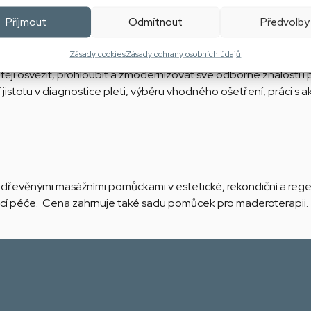
Příjmout
Odmítnout
Předvolby
Zásady cookies
Zásady ochrany osobních údajů
tějí osvěžit, prohloubit a zmodernizovat své odborné znalosti i
ší jistotu v diagnostice pleti, výběru vhodného ošetření, práci s
 dřevěnými masážními pomůckami v estetické, rekondiční a regen
mácí péče. Cena zahrnuje také sadu pomůcek pro maderoterapii.