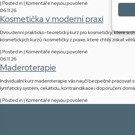
u
| Posted in |
Komentáře nejsou povolené
–
Mikrojehličkování
textu
06.11.26
moderní
a
Kosmetička v moderní praxi
s
technika
vypichování
názvem
přirozeně
mílií
Kosmetička
Dvoudenní prakticko-teoretický kurz pro kosmetičky, které si ch
krásných
s
kosmetických kurzů i kosmetičky z praxe, které chtějí získat vět
řas
jistotou
u
| Posted in |
Komentáře nejsou povolené
textu
06.11.26
Maderoterapie
s
názvem
Kosmetička
Individuální kurz maderoterapie vás naučí bezpečně pracovat s
v
lymfatický systém, celulitidu, kontraindikace i doporučení do
moderní
u
| Posted in |
Komentáře nejsou povolené
praxi
textu
s
názvem
Maderoterapie