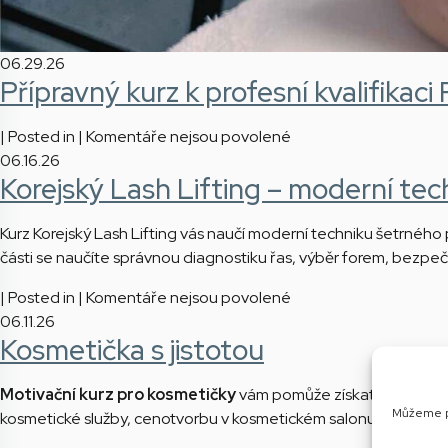
06.29.26
Přípravný kurz k profesní kvalifikaci
u
| Posted in |
Komentáře nejsou povolené
textu
06.16.26
Korejský Lash Lifting – moderní tec
s
názvem
Přípravný
Kurz Korejský Lash Lifting vás naučí moderní techniku šetrného p
kurz
části se naučíte správnou diagnostiku řas, výběr forem, bezpečný
k
u
| Posted in |
Komentáře nejsou povolené
profesní
textu
06.11.26
kvalifikaci
Kosmetička s jistotou
s
Porušování
názvem
integrity
Korejský
Motivační kurz pro kosmetičky
vám pomůže získat větší jisto
lidské
Můžeme pr
Lash
kosmetické služby, cenotvorbu v kosmetickém salonu, doporučová
kůže
Lifting
–