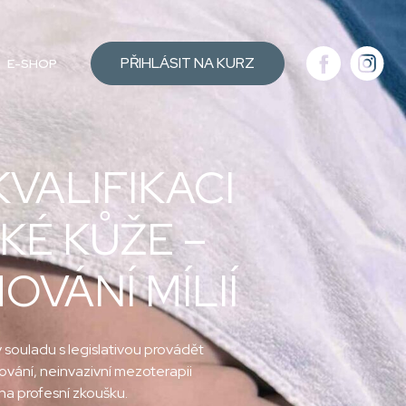
PŘIHLÁSIT NA KURZ
E-SHOP
VALIFIKACI
KÉ KŮŽE –
VÁNÍ MÍLIÍ
 souladu s legislativou provádět
kování, neinvazivní mezoterapii
 na profesní zkoušku.